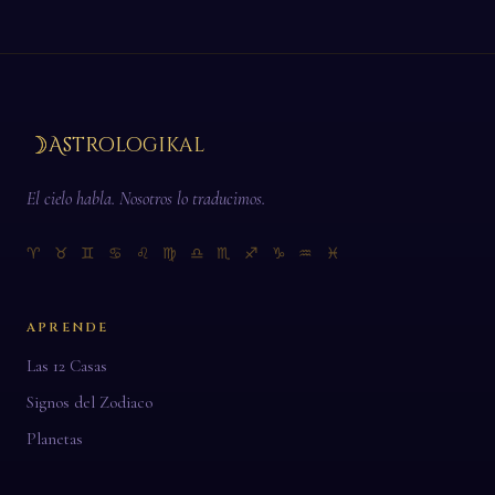
☽
Astrologikal
El cielo habla. Nosotros lo traducimos.
♈ ♉ ♊ ♋ ♌ ♍ ♎ ♏ ♐ ♑ ♒ ♓
APRENDE
Las 12 Casas
Signos del Zodiaco
Planetas