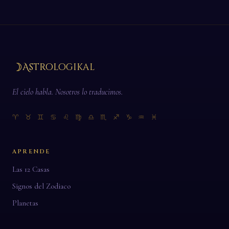
☽
Astrologikal
El cielo habla. Nosotros lo traducimos.
♈ ♉ ♊ ♋ ♌ ♍ ♎ ♏ ♐ ♑ ♒ ♓
APRENDE
Las 12 Casas
Signos del Zodiaco
Planetas